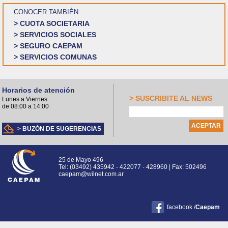
CONOCER TAMBIÉN:
> CUOTA SOCIETARIA
> SERVICIOS SOCIALES
> SEGURO CAEPAM
> SERVICIOS COMUNAS
Horarios de atención
> SUSCRIBITE AL NEWS
Lunes a Viernes
de 08:00 a 14:00
> BUZÓN DE SUGERENCIAS
25 de Mayo 496
Tel: (03492) 435942 - 422077 - 428960 | Fax: 502496
caepam@wilnet.com.ar
facebook /
Caepam